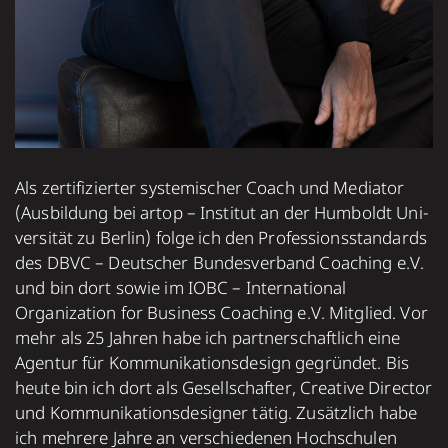
Als zer­ti­fi­zier­ter sys­te­mi­scher Coach und Mediator
(Aus­bil­dung bei artop – Institut an der Humboldt Uni­
ver­si­tät zu Berlin) folge ich den Pro­fes­sions­stan­dards
des DBVC – Deut­scher Bun­des­ver­band Coaching e.V.
und bin dort sowie im IOBC – International
Organization for Business Coaching e.V. Mitglied. Vor
mehr als 25 Jahren habe ich part­ner­schaft­lich eine
Agen­tur für Kom­mu­ni­ka­tions­design gegrün­det. Bis
heute bin ich dort als Gesell­schaf­ter, Crea­tive Direc­tor
und Kom­mu­ni­­ka­tions­designer tätig. Zusätz­lich habe
ich meh­rere Jahre an ver­schie­de­nen Hoch­schulen