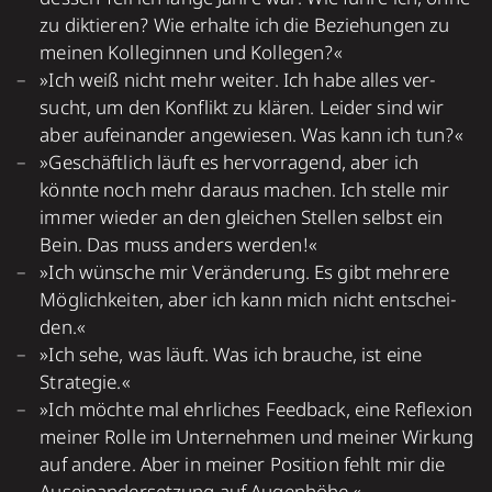
zu dik­tie­ren? Wie erhalte ich die Bezieh­un­gen zu
meinen Kolle­ginnen und Kollegen?«
»Ich weiß nicht mehr weiter. Ich habe alles ver­
sucht, um den Kon­flikt zu klären. Leider sind wir
aber auf­ein­an­der ange­wie­sen. Was kann ich tun?«
»Geschäftlich läuft es her­vor­ra­gend, aber ich
könnte noch mehr daraus machen. Ich stelle mir
immer wieder an den glei­chen Stel­len selbst ein
Bein. Das muss anders werden!«
»Ich wünsche mir Ver­än­de­rung. Es gibt mehrere
Mög­lich­kei­ten, aber ich kann mich nicht ent­schei­
den.«
»Ich sehe, was läuft. Was ich brauche, ist eine
Strategie.«
»Ich möchte mal ehr­liches Feed­back, eine Reflexion
meiner Rolle im Unter­neh­men und meiner Wir­kung
auf andere. Aber in meiner Posi­tion fehlt mir die