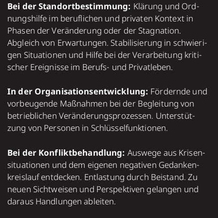
Bei der Standort­bestim­mung:
Klä­rung und Ord­
nungs­hilfe im beruf­li­chen und pri­va­ten Kon­text in
Pha­sen der Ver­än­de­rung oder der Stag­na­tion.
Abgleich von Erwar­tun­gen. Sta­bi­li­sie­rung in schwie­ri­
gen Situa­tio­nen und Hilfe bei der Ver­ar­bei­tung kri­ti­
scher Ereig­nisse im Berufs-­ und Pri­vat­leben.
In der Orga­ni­sa­tions­ent­wick­lung:
För­dernde und
vor­beu­gende Maß­nah­men bei der Beglei­tung von
betrieb­li­chen Ver­än­de­rungs­pro­zes­sen. Unter­stüt­
zung von Per­so­nen in Schlüs­sel­funk­tio­nen.
Bei der Kon­flikt­be­hand­lung:
Aus­wege aus Kri­sen­
si­tua­tio­nen und dem eige­nen nega­ti­ven Gedan­ken­
kreis­lauf entdecken. Ent­las­tung durch Bei­stand. Zu
neuen Sicht­wei­sen und Per­spek­ti­ven gelan­gen und
daraus Hand­lun­gen ablei­ten.