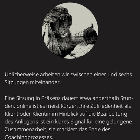
Üblicherweise arbei­ten wir zwi­schen einer und sechs
Sitzun­gen mit­ein­ander.
Eine Sit­zung in Prä­senz dauert etwa andert­halb Stun­
den, online ist es meist kür­zer. Ihre Zufrie­den­heit als
Klient oder Klien­tin im Hin­blick auf die Bear­bei­tung
des Anlie­gens ist ein kla­res Sig­nal für eine gelun­gene
Zusam­men­arbeit, sie mar­kiert das Ende des
Coaching­prozesses.