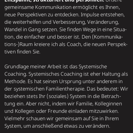
Ent­spannt, struk­tu­riert und persön­lich.
Unsere
gemein­same Kom­mu­ni­ka­tion ermög­licht es Ihnen,
neue Per­spek­ti­ven zu ent­decken. Impulse ent­ste­hen,
die wei­ter­hel­fen und Ver­bes­se­rung, Ver­ände­rung,
Wan­del in Gang set­zen. Sie finden Wege in eine Situa­
tion, die ein­facher und besser ist. Den (Kom­mu­ni­ka­
tions-)Raum kreiere ich als Coach, die neuen Per­spek­
ti­ven fin­den Sie.
Grund­lage meiner Arbeit ist das Syste­mische
Coaching. Sys­te­mi­sches Coaching ist eher Hal­tung als
Methode. Es hat seinen Ursprung unter anderem in
der sys­te­mi­schen Fami­lien­­the­ra­pie. Das bedeu­tet: Wir
bezie­hen stets Ihr (sozia­les) System in die Betrach­
tung ein. Aber nicht, indem wir Fami­lie, Kol­leg­innen
und Kol­le­gen oder Freunde ein­la­den mit­zu­wir­ken.
Viel­mehr schauen wir gemein­sam auf Sie in Ihrem
Sys­tem, um anschlie­ßend etwas zu ver­ändern.