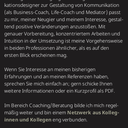
ka­tions­­designer zur Gestal­tung von Kom­mu­ni­ka­tion
(als Business-Coach, Life-Coach und Mediator) passt
zu mir, meiner Neu­gier und mei­nem Inte­resse, gestal­
tend posi­tive Ver­ände­run­gen anzu­sto­ßen. Mit
genauer Vor­be­rei­tung, kon­zen­trier­tem Arbei­ten und
Intui­tion in der Umset­zung ist meine Vor­ge­hens­weise
in bei­den Pro­fes­sio­nen ähn­li­cher, als es auf den
ersten Blick erschei­nen mag.
Wenn Sie Interesse an meinen bisherigen
Erfahrungen und an meinen Referenzen haben,
sprechen Sie mich einfach an; gern schicke Ihnen
weitere Informationen oder ein Kurzprofil als PDF.
Im Bereich Coaching/Bera­tung bilde ich mich regel­
mä­ßig wei­ter und bin einem
Netz­werk aus Kol­leg­
in­nen und Kol­le­gen
eng ver­bun­den.