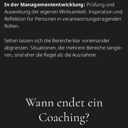
In der Manage­ment­ent­wick­lung:
Prü­fung und
Aus­wei­tung der eige­nen Wirk­sam­keit. Inspi­ra­tion und
Reflek­tion für Perso­nen in ver­ant­wor­tungs­tra­gen­den
Rollen.
Sel­ten las­sen sich die Bereiche klar von­ein­an­der
abgren­zen. Situa­tio­nen, die meh­rere Bereiche tan­gie­
ren, sind eher die Regel als die Aus­nahme.
Wann
endet ein
Coaching?