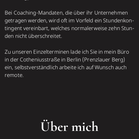
Bei Coaching-Man­da­ten, die über ihr Unter­neh­men
getragen werden, wird oft im Vorfeld ein Stun­den­kon­
tin­gent ver­ein­bart, welches nor­ma­ler­weise zehn Stun­
den nicht über­schrei­tet.
Zu unseren Ein­zel­ter­mi­nen lade ich Sie in mein Büro
in der Cotheniusstraße in Berlin (Prenz­lauer Berg)
ein, selbst­ver­ständ­lich arbeite ich auf Wunsch auch
remote.
Über mich