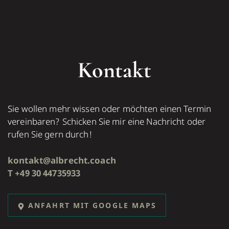
Kontakt
Sie wol­len mehr wissen oder möch­ten einen Termin
ver­ein­ba­ren? Schi­cken Sie mir eine Nach­richt oder
rufen Sie gern durch!
ok
tkatn
rbla@
.thce
hcaoc
T +49 30 44735933
ANFAHRT MIT GOOGLE MAPS