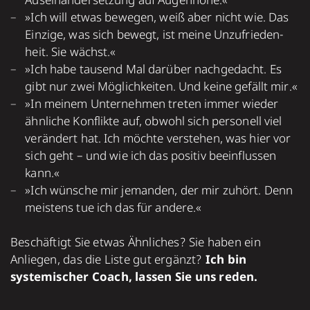
Aus­ein­ander­set­zung auf Augen­höhe.«
»Ich will etwas bewe­gen, weiß aber nicht wie. Das
Ein­zige, was sich bewegt, ist meine Unzu­frie­den­
heit. Sie wächst.«
»Ich habe tau­send Mal darüber nach­gedacht. Es
gibt nur zwei Mög­lich­kei­ten. Und keine gefällt mir.«
»In meinem Unter­neh­men tre­ten immer wieder
ähnliche Kon­flikte auf, obwohl sich perso­nell viel
ver­ändert hat. Ich möchte ver­ste­hen, was hier vor
sich geht – und wie ich das posi­tiv beein­flus­sen
kann.«
»Ich wünsche mir jeman­den, der mir zuhört. Denn
meis­tens tue ich das für andere.«
Beschäftigt Sie etwas Ähnliches? Sie haben ein
Anliegen, das die Liste gut ergänzt?
Ich bin
systemischer Coach, lassen Sie uns reden.